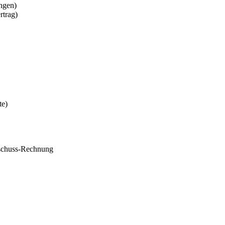
ungen)
rtrag)
te)
schuss-Rechnung