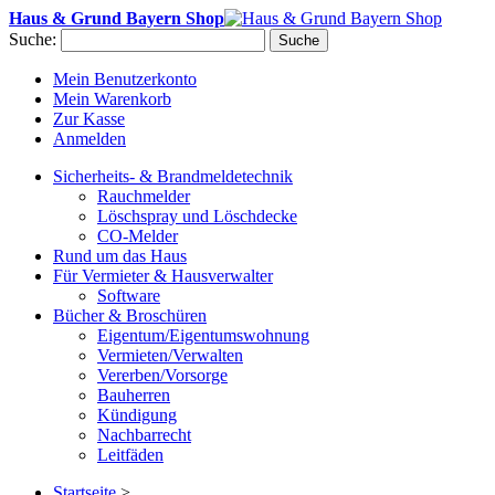
Haus & Grund Bayern Shop
Suche:
Suche
Mein Benutzerkonto
Mein Warenkorb
Zur Kasse
Anmelden
Sicherheits- & Brandmeldetechnik
Rauchmelder
Löschspray und Löschdecke
CO-Melder
Rund um das Haus
Für Vermieter & Hausverwalter
Software
Bücher & Broschüren
Eigentum/Eigentumswohnung
Vermieten/Verwalten
Vererben/Vorsorge
Bauherren
Kündigung
Nachbarrecht
Leitfäden
Startseite
>